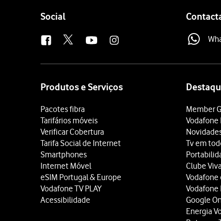
Follow
Social
Contact
us
Wh
Site
map
Produtos e Serviços
Destaqu
Pacotes fibra
Member G
Tarifários móveis
Vodafone 
Verificar Cobertura
Novidade
Tarifa Social de Internet
Tv em tod
Smartphones
Portabili
Internet Móvel
Clube Viv
eSIM Portugal & Europe
Vodafone
Vodafone TV PLAY
Vodafone
Acessibilidade
Google O
Energia V