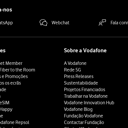
a-nos
atsApp
Webchat
Fala con
es
Sobre a Vodafone
et Member
A Vodafone
Fiber to the Room
Rede 5G
s e Promoções
Press Releases
os os ecrãs
Sustentabilidade
dade
Projetos Financiados
a
Trabalhar na Vodafone
 eSIM
Vodafone Innovation Hub
 Happy
Vodafone Blog
ne
Fundação Vodafone
odafone Repsol
Contactar Fundação