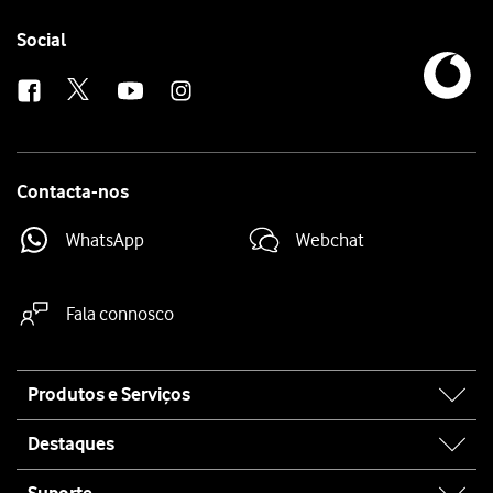
Follow
Social
us
Contacta-nos
WhatsApp
Webchat
Fala connosco
Site
Produtos e Serviços
map
Destaques