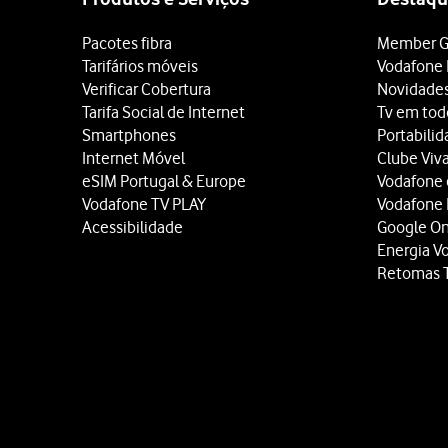
Pacotes fibra
Member G
Tarifários móveis
Vodafone 
Verificar Cobertura
Novidade
Tarifa Social de Internet
Tv em tod
Smartphones
Portabili
Internet Móvel
Clube Viv
eSIM Portugal & Europe
Vodafone
Vodafone TV PLAY
Vodafone
Acessibilidade
Google O
Energia V
Retomas 
Site
map