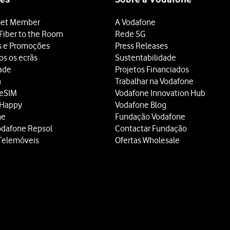
et Member
A Vodafone
Fiber to the Room
Rede 5G
s e Promoções
Press Releases
os os ecrãs
Sustentabilidade
dade
Projetos Financiados
a
Trabalhar na Vodafone
 eSIM
Vodafone Innovation Hub
 Happy
Vodafone Blog
ne
Fundação Vodafone
odafone Repsol
Contactar Fundação
Telemóveis
Ofertas Wholesale