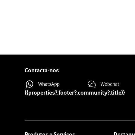
1 de 8
Prima
Definições
.
Prima
o seu ID Apple
.
Prima
Encontrar
.
Prima
Encontrar iPhone
.
Prima
o indicador junto a
Contacta-nos
Prima
o indicador junto a
Se ativar a função, o tele
WhatsApp
Webchat
Prima
o indicador junto a 
{{properties?.footer?.community?.title}}
Se ativar a função, o tele
Para voltar ao ecrã inicial,
Site
map
Produtos e Serviços
Destaqu