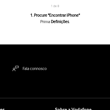
1 de 8
1. Procure "
Encontrar iPhone
"
Prima
Definições
.
 "Encontrar iPhone"
para ativar a função.
 "Rede Encontrar"
para ativar ou desativar a função. Se ativar a fun
fone poderá utilizar outros dispositivos Apple próximos para regis
Fala connosco
"Enviar última localização"
para ativar ou desativar a função.
fone poderá enviar regularmente a sua localização atual para a iClo
deslize o dedo de baixo para cima
a partir da base do ecrã.
es
Sobre a Vodafone