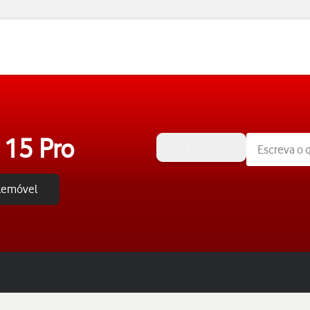
 15 Pro
iOS 18
elemóvel