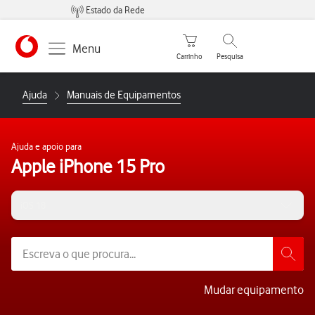
Estado da Rede
Carrinho de compras
Pesquisar
Menu
Carrinho
Pesquisa
https://www.vodafone.pt
Ajuda
Manuais de Equipamentos
Ajuda e apoio para
Apple iPhone 15 Pro
iOS 18
Mudar equipamento