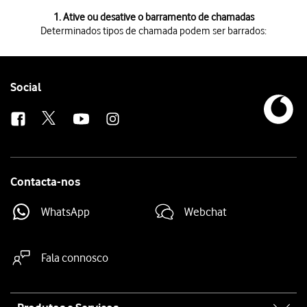
1 de 3
1. Ative ou desative o barramento de chamadas
Determinados tipos de chamada podem ser barrados:
Determinados tipos de chamada podem ser barrados:
Chamadas efetuadas, chamadas internacionais, chamadas internaciona
Se escolher as chamadas internacionais exceto para Portugal, não pod
Não é possível ativar ou desativar manualmente o barramento de cham
Follow
Social
us
Contacta-nos
WhatsApp
Webchat
Fala connosco
Site