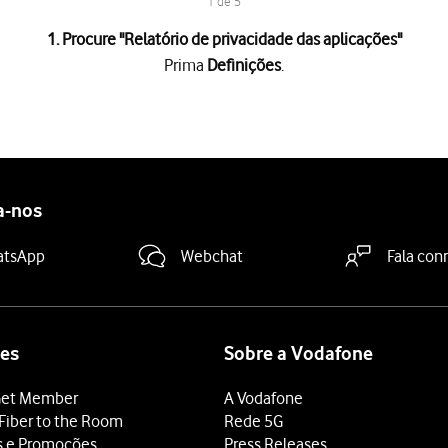
1 de 5
1. Procure "
Relatório de privacidade das aplicações
"
Prima
Definições
.
rança
.
idade das aplicações
.
 privacidade das aplicações
para ativar a função.
deslize o dedo de baixo para cima
a partir da base do ecrã.
a-nos
atsApp
Webchat
Fala con
es
Sobre a Vodafone
et Member
A Vodafone
Fiber to the Room
Rede 5G
s e Promoções
Press Releases