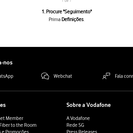
1 de 7
1. Procure "
Seguimento
"
Prima
Definições
.
rança
.
 "Permitir pedidos de seguimento das aplicações"
para ativar ou d
ima
a definição pretendida
.
a-nos
o às apps pretendidas para ativar ou desativar a autorização de r
deslize o dedo de baixo para cima
a partir da base do ecrã.
atsApp
Webchat
Fala con
es
Sobre a Vodafone
et Member
A Vodafone
Fiber to the Room
Rede 5G
s e Promoções
Press Releases