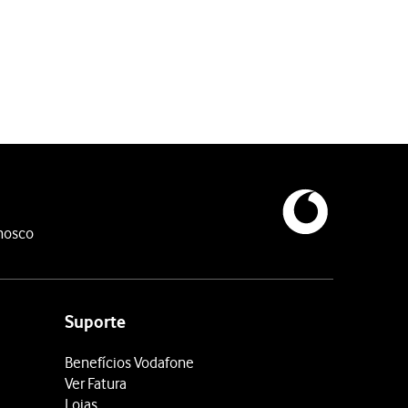
esativar a função.
astreamento para cada app.
nosco
Suporte
Benefícios Vodafone
Ver Fatura
Lojas