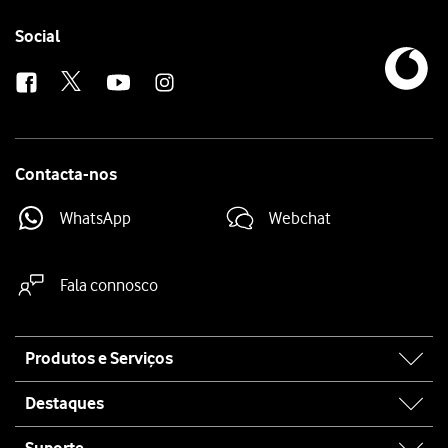
Follow
Social
us
Contacta-nos
WhatsApp
Webchat
Fala connosco
Site
Produtos e Serviços
map
Destaques