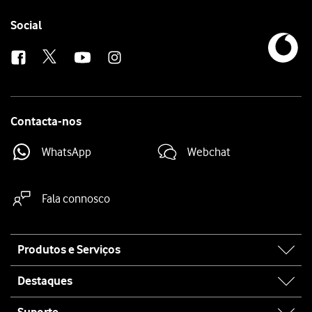
Follow
Social
us
Contacta-nos
WhatsApp
Webchat
Fala connosco
Site
Produtos e Serviços
map
Destaques