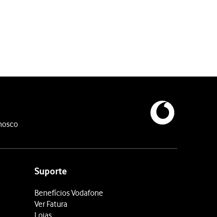
inições pretendidas.
, tamanho da letra, etc., para que seja mais fácil utilizar o ecrã d
r as definições pretendidas.
sistiveTouch, controlo por voz, etc., para que seja mais fácil nave
definições pretendidas.
nosco
ilização de aparelhos de audição com o telefone, notificação ace
nições pretendidas.
al” e “Voz pessoal”, o que torna mais fácil para pessoas com defi
inições pretendidas.
Suporte
 a visualização de botões de acessibilidade no ecrã, configurar o 
Benefícios Vodafone
Ver Fatura
Lojas