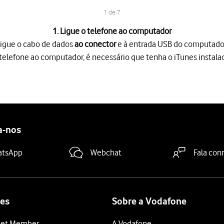
1 de 7
1. Ligue o telefone ao computador
igue o cabo de dados
ao conector
e à entrada USB do computado
o telefone ao computador, é necessário que tenha o iTunes instal
 conector
e à entrada USB do computador.
lefone ao computador, é necessário que tenha o iTunes instalado
o seu computador.
e
.
e segurança
.
a-nos
junto a "Nome do iPhone"
.
ança pretendida
.
atsApp
Webchat
Fala con
taurar uma cópia de segurança a partir do iTunes, é necessário de
 indicações no ecrã para restaurar o telefone. O telefone encontr
es
Sobre a Vodafone
et Member
A Vodafone