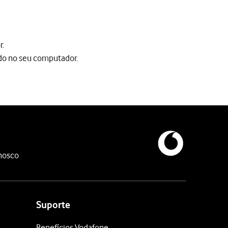
r.
ado no seu computador.
 no seu computador.
nosco
sativar a função Encontrar iPhone no seu telefone.
a-se agora desbloqueado.
Suporte
Benefícios Vodafone