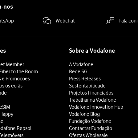
a-nos
atsApp
Webchat
Fala con
es
Sobre a Vodafone
et Member
A Vodafone
Fiber to the Room
Rede 5G
s e Promoções
Press Releases
os os ecrãs
Sustentabilidade
dade
Projetos Financiados
a
Trabalhar na Vodafone
 eSIM
Vodafone Innovation Hub
 Happy
Vodafone Blog
ne
Fundação Vodafone
odafone Repsol
Contactar Fundação
Telemóveis
Ofertas Wholesale