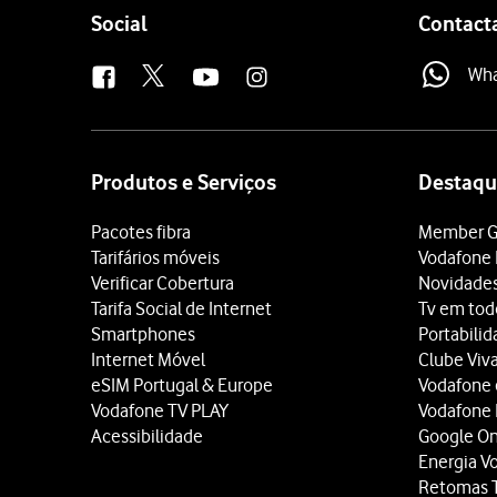
Follow
Social
Contact
us
Wh
Site
map
Produtos e Serviços
Destaqu
Pacotes fibra
Member G
Tarifários móveis
Vodafone 
Verificar Cobertura
Novidade
Tarifa Social de Internet
Tv em tod
Smartphones
Portabili
Internet Móvel
Clube Viv
eSIM Portugal & Europe
Vodafone
Vodafone TV PLAY
Vodafone
Acessibilidade
Google O
Energia V
Retomas 