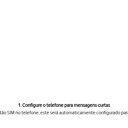
1. Configure o telefone para mensagens curtas
rtão SIM no telefone, este será automaticamente configurado pa
SIM no telefone, este será automaticamente configurado para men