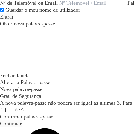
Nº de Telemóvel ou Email
Pa
Guardar o meu nome de utilizador
Entrar
Obter nova palavra-passe
Fechar Janela
Alterar a Palavra-passe
Nova palavra-passe
Grau de Segurança
A nova palavra-passe não poderá ser igual às últimas 3. Para tornar a palavra-passe mais segura inclua maiúsculas, dígitos e caracteres especiais (permitidos: @ - _ + / \ # $ % ! ? : . ( )
{ } [ ] ^ ~)
Confirmar palavra-passe
Continuar