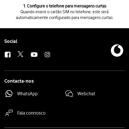
1. Configure o telefone para mensagens curtas
Quando inserir o cartão SIM no telefone, este será
automaticamente configurado para mensagens curtas.
Quando inserir o cartão SIM no telefone, este será automaticamente 
Follow
Social
us
Contacta-nos
WhatsApp
Webchat
Fala connosco