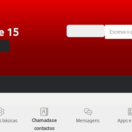
e 15
iOS 18
 básicas
Chamadas e
Mensagens
Apps e
contactos