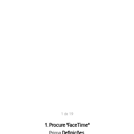
1 de 19
1. Procure "
FaceTime
"
Prima
Definições
.