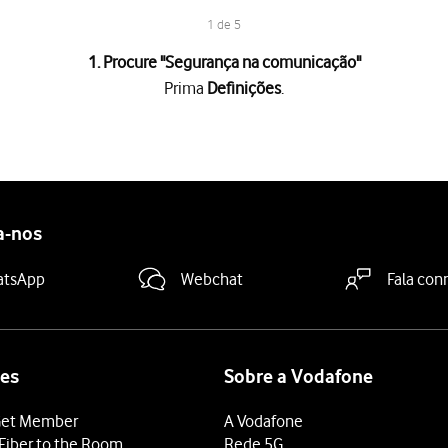
1 de 5
1. Procure "
Segurança na comunicação
"
Prima
Definições
.
colha, se necessário, o membro pretendido do seu grupo familiar.
unicação
.
a "Segurança na comunicação"
para ativar ou desativar a função.
deslize o dedo de baixo para cima
a partir da base do ecrã.
a-nos
atsApp
Webchat
Fala con
es
Sobre a Vodafone
et Member
A Vodafone
Fiber to the Room
Rede 5G