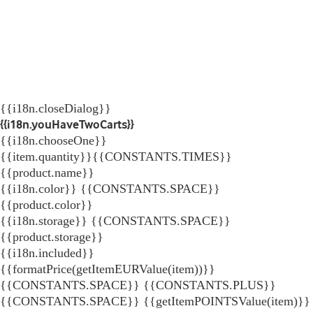
{{i18n.closeDialog}}
{{i18n.youHaveTwoCarts}}
{{i18n.chooseOne}}
{{item.quantity}}{{CONSTANTS.TIMES}}
{{product.name}}
{{i18n.color}} {{CONSTANTS.SPACE}}
{{product.color}}
{{i18n.storage}} {{CONSTANTS.SPACE}}
{{product.storage}}
{{i18n.included}}
{{formatPrice(getItemEURValue(item))}}
{{CONSTANTS.SPACE}} {{CONSTANTS.PLUS}}
{{CONSTANTS.SPACE}} {{getItemPOINTSValue(item)}}