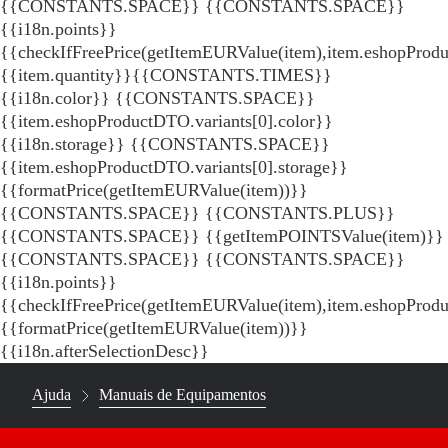
{{CONSTANTS.SPACE}}
{{CONSTANTS.SPACE}}
{{i18n.points}}
{{checkIfFreePrice(getItemEURValue(item),item.eshopProdu
{{item.quantity}}{{CONSTANTS.TIMES}}
{{i18n.color}} {{CONSTANTS.SPACE}}
{{item.eshopProductDTO.variants[0].color}}
{{i18n.storage}} {{CONSTANTS.SPACE}}
{{item.eshopProductDTO.variants[0].storage}}
{{formatPrice(getItemEURValue(item))}}
{{CONSTANTS.SPACE}} {{CONSTANTS.PLUS}}
{{CONSTANTS.SPACE}} {{getItemPOINTSValue(item)}}
{{CONSTANTS.SPACE}}
{{CONSTANTS.SPACE}}
{{i18n.points}}
{{checkIfFreePrice(getItemEURValue(item),item.eshopProd
{{formatPrice(getItemEURValue(item))}}
{{i18n.afterSelectionDesc}}
Ajuda
Manuais de Equipamentos