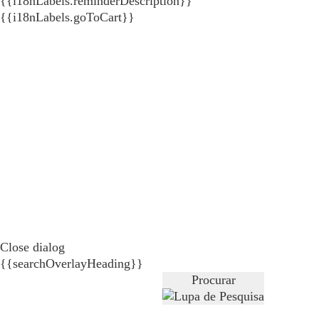
{{i18nLabels.reminderDescription}}
{{i18nLabels.goToCart}}
Close dialog
{{searchOverlayHeading}}
Procurar