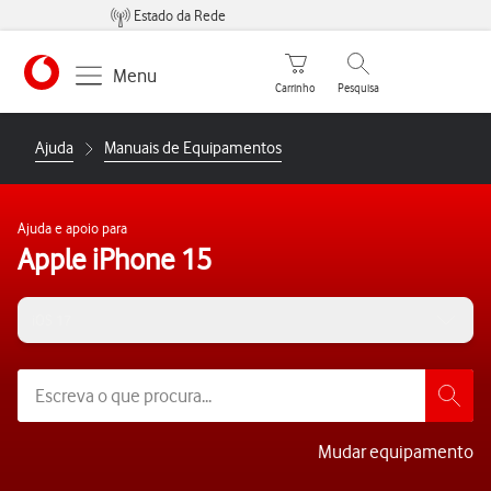
Estado da Rede
Carrinho de compras
Pesquisar
Menu
Carrinho
Pesquisa
https://www.vodafone.pt
Ajuda
Manuais de Equipamentos
Ajuda e apoio para
Apple iPhone 15
iOS 17
Mudar equipamento