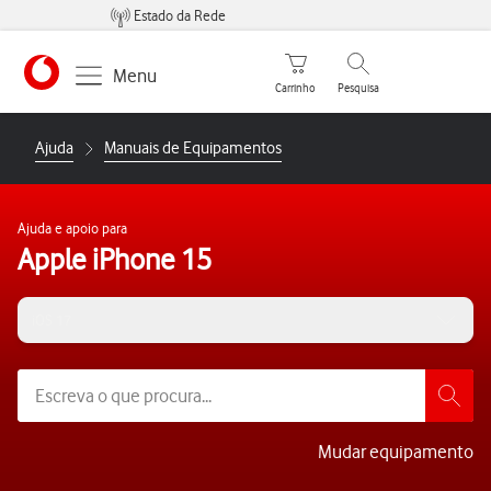
Estado da Rede
Carrinho de compras
Pesquisar
Menu
Carrinho
Pesquisa
https://www.vodafone.pt
Ajuda
Manuais de Equipamentos
Ajuda e apoio para
Apple iPhone 15
iOS 17
Mudar equipamento