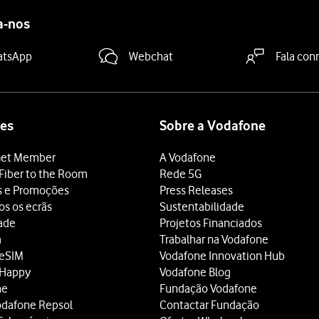
a-nos
atsApp
Webchat
Fala con
es
Sobre a Vodafone
et Member
A Vodafone
Fiber to the Room
Rede 5G
s e Promoções
Press Releases
os os ecrãs
Sustentabilidade
dade
Projetos Financiados
a
Trabalhar na Vodafone
 eSIM
Vodafone Innovation Hub
 Happy
Vodafone Blog
ne
Fundação Vodafone
odafone Repsol
Contactar Fundação