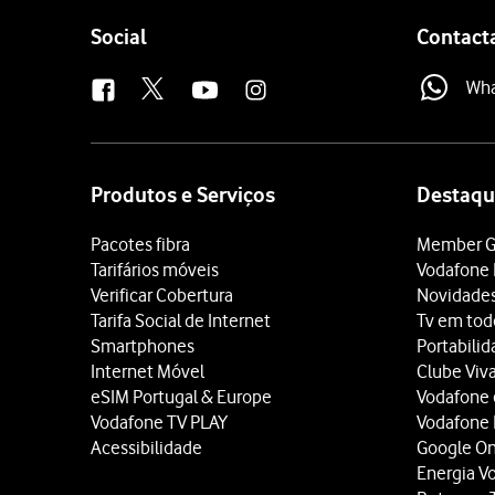
Follow
Social
Contact
us
Wh
Site
map
Produtos e Serviços
Destaqu
Pacotes fibra
Member G
Tarifários móveis
Vodafone 
Verificar Cobertura
Novidade
Tarifa Social de Internet
Tv em tod
Smartphones
Portabili
Internet Móvel
Clube Viv
eSIM Portugal & Europe
Vodafone
Vodafone TV PLAY
Vodafone
Acessibilidade
Google O
Energia V