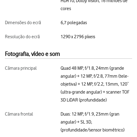
HDR10, Dolby Vision, 16 milhões de
cores
Dimensões do ecrã
6,7 polegadas
Resolução do ecrã
1290 x 2796 píxeis
Fotografia, vídeo e som
Câmara principal
Quad 48 MP, f/1.8, 24mm (grande
angular) + 12 MP, f/2.8, 77mm (tele-
objetiva) + 12 MP, f/2.2, 13mm, 120˚
(ultra-grande angular) + scanner TOF
3D LiDAR (profundidade)
Câmara frontal
Duas: 12 MP, f/1.9, 23mm (gran
angular) + SL 3D,
(profundidade/sensor biométrico)