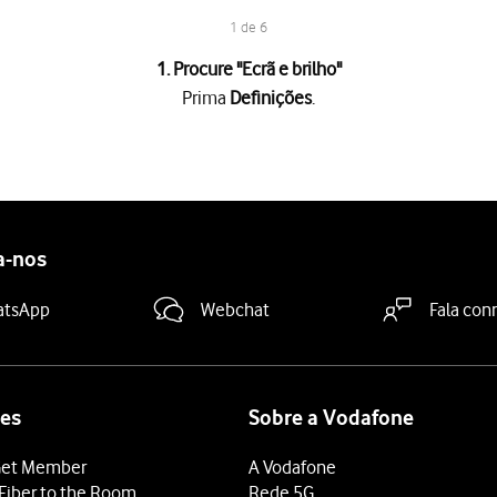
1 de 6
1. Procure "
Ecrã e brilho
"
Prima
Definições
.
 "Automática"
para ativar ou desativar a função.
prima
Opções
e siga as indicações no ecrã para escolher o período
a-nos
deslize o dedo de baixo para cima
a partir da base do ecrã.
atsApp
Webchat
Fala con
es
Sobre a Vodafone
et Member
A Vodafone
Fiber to the Room
Rede 5G