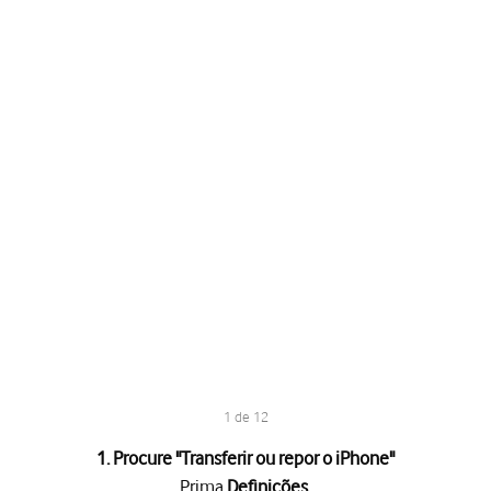
1 de 12
1. Procure "
Transferir ou repor o iPhone
"
Prima
Definições
.