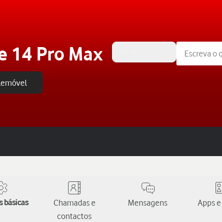
e 14 Pro Max
iOS 18
elemóvel
 básicas
Chamadas e
Mensagens
Apps e
contactos