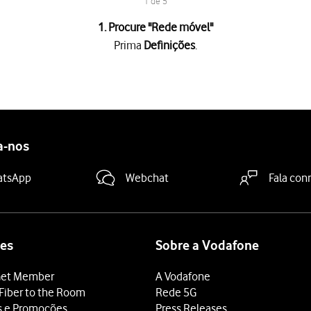
1 de 5
1. Procure "
Rede móvel
"
Prima
Definições
.
 é mostrado junto a
Período atual
.
ada aplicação
é mostrado sob o nome da aplicação.
tivar os dados móveis
.
a-nos
deslize o dedo de baixo para cima
a partir da base do ecrã.
atsApp
Webchat
Fala con
es
Sobre a Vodafone
et Member
A Vodafone
Fiber to the Room
Rede 5G
s e Promoções
Press Releases