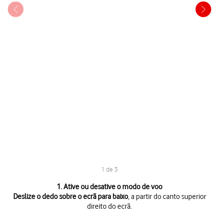
1 de 3
1 de 3
1. Ative ou desative o modo de voo
Deslize o dedo sobre o ecrã para baixo
, a partir do canto superior
direito do ecrã.
Deslize o dedo sobre o ecrã para baixo
, a partir do canto superior direi