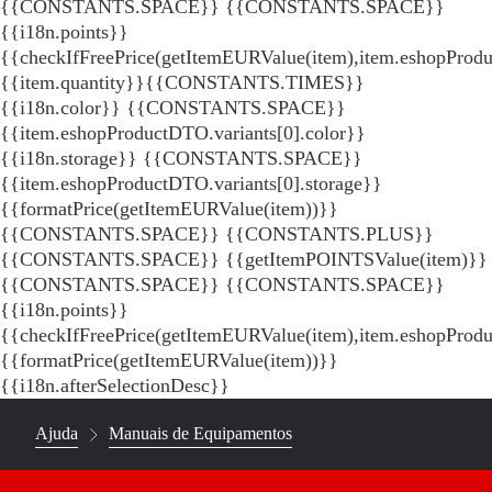
{{CONSTANTS.SPACE}}
{{CONSTANTS.SPACE}}
{{i18n.points}}
{{checkIfFreePrice(getItemEURValue(item),item.eshopProdu
{{item.quantity}}{{CONSTANTS.TIMES}}
{{i18n.color}} {{CONSTANTS.SPACE}}
{{item.eshopProductDTO.variants[0].color}}
{{i18n.storage}} {{CONSTANTS.SPACE}}
{{item.eshopProductDTO.variants[0].storage}}
{{formatPrice(getItemEURValue(item))}}
{{CONSTANTS.SPACE}} {{CONSTANTS.PLUS}}
{{CONSTANTS.SPACE}} {{getItemPOINTSValue(item)}}
{{CONSTANTS.SPACE}}
{{CONSTANTS.SPACE}}
{{i18n.points}}
{{checkIfFreePrice(getItemEURValue(item),item.eshopProd
{{formatPrice(getItemEURValue(item))}}
{{i18n.afterSelectionDesc}}
Ajuda
Manuais de Equipamentos