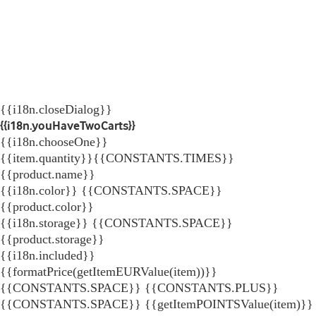
{{i18n.closeDialog}}
{{i18n.youHaveTwoCarts}}
{{i18n.chooseOne}}
{{item.quantity}}{{CONSTANTS.TIMES}}
{{product.name}}
{{i18n.color}} {{CONSTANTS.SPACE}}
{{product.color}}
{{i18n.storage}} {{CONSTANTS.SPACE}}
{{product.storage}}
{{i18n.included}}
{{formatPrice(getItemEURValue(item))}}
{{CONSTANTS.SPACE}} {{CONSTANTS.PLUS}}
{{CONSTANTS.SPACE}} {{getItemPOINTSValue(item)}}