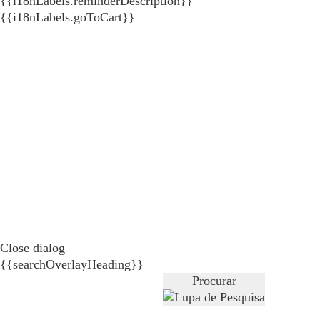
{{i18nLabels.reminderDescription}}
{{i18nLabels.goToCart}}
Close dialog
{{searchOverlayHeading}}
Procurar