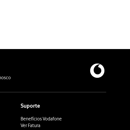
 sua informação de emergência e os seus contactos de emergência.
sagem, caso tenha sido envolvido num acidente rodoviário grave
nosco
Suporte
Benefícios Vodafone
Ver Fatura