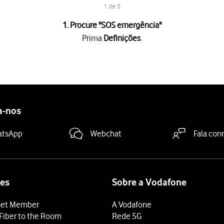
1 de 5
1. Procure "
SOS emergência
"
Prima
Definições
.
 "Ligar após acidente grave"
para ativar a função.
tos de emergência
e siga as indicações no ecrã para introduzir a
actos de emergência, ser-lhes-á automaticamente enviada uma men
a-nos
deslize o dedo de baixo para cima
a partir da base do ecrã.
atsApp
Webchat
Fala con
es
Sobre a Vodafone
et Member
A Vodafone
Fiber to the Room
Rede 5G