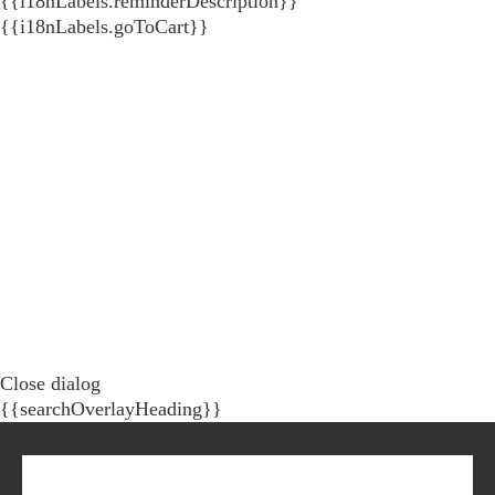
{{i18nLabels.reminderDescription}}
{{i18nLabels.goToCart}}
Close dialog
{{searchOverlayHeading}}