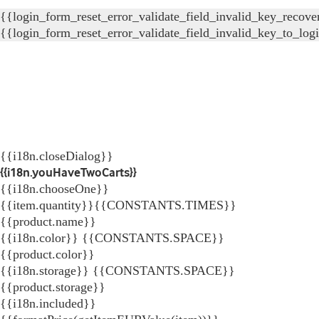
{{login_form_reset_error_validate_field_invalid_key_recove
{{login_form_reset_error_validate_field_invalid_key_to_log
{{i18n.closeDialog}}
{{i18n.youHaveTwoCarts}}
{{i18n.chooseOne}}
{{item.quantity}}{{CONSTANTS.TIMES}}
{{product.name}}
{{i18n.color}} {{CONSTANTS.SPACE}}
{{product.color}}
{{i18n.storage}} {{CONSTANTS.SPACE}}
{{product.storage}}
{{i18n.included}}