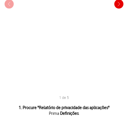
1 de 5
1 de 5
1. Procure "
Relatório de privacidade das aplicações
"
Prima
Definições
.
Prima
Definições
.
Prima
Privacidade e segurança
.