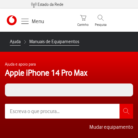
Estado da Rede
Carrinho de compras
Pesquisar
Menu
Carrinho
Pesquisa
https://www.vodafone.pt
Ajuda
Manuais de Equipamentos
Ajuda e apoio para
Apple iPhone 14 Pro Max
iOS 18
Mudar equipamento