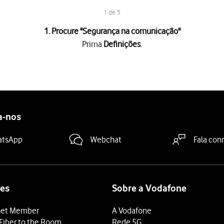
1 de 5
1. Procure "
Segurança na comunicação
"
Prima
Definições
.
colha, se necessário, o membro pretendido do seu grupo familiar.
unicação
.
a "Segurança na comunicação"
para ativar ou desativar a função.
deslize o dedo de baixo para cima
a partir da base do ecrã.
a-nos
atsApp
Webchat
Fala con
es
Sobre a Vodafone
et Member
A Vodafone
Fiber to the Room
Rede 5G