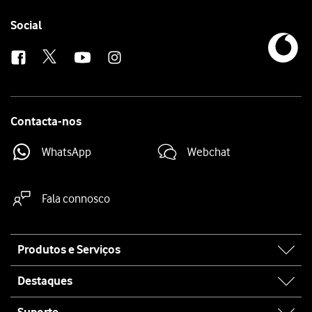
Follow
Social
us
Contacta-nos
WhatsApp
Webchat
Fala connosco
Site
Produtos e Serviços
map
Destaques