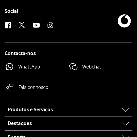
Follow
Social
us
Contacta-nos
WhatsApp
Webchat
Fala connosco
Site
Produtos e Serviços
map
Destaques