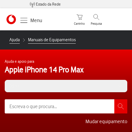
Estado da Rede
Carrinho de compras
Pesquisar
Menu
Carrinho
Pesquisa
https://www.vodafone.pt
Ajuda
Manuais de Equipamentos
Ajuda e apoio para
Apple iPhone 14 Pro Max
iOS 17
Mudar equipamento