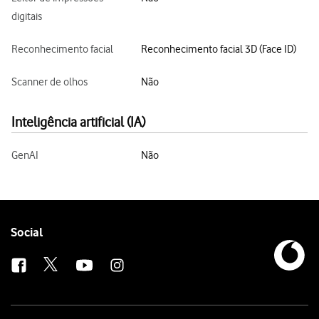
digitais
Reconhecimento facial
Reconhecimento facial 3D (Face ID)
Scanner de olhos
Não
Inteligência artificial (IA)
GenAI
Não
Follow
Social
us