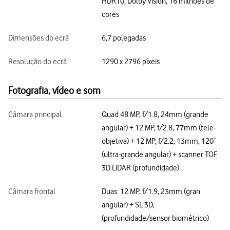
HDR10, Dolby Vision, 16 milhões de
cores
Dimensões do ecrã
6,7 polegadas
Resolução do ecrã
1290 x 2796 píxeis
Fotografia, vídeo e som
Câmara principal
Quad 48 MP, f/1.8, 24mm (grande
angular) + 12 MP, f/2.8, 77mm (tele-
objetiva) + 12 MP, f/2.2, 13mm, 120˚
(ultra-grande angular) + scanner TOF
3D LiDAR (profundidade)
Câmara frontal
Duas: 12 MP, f/1.9, 23mm (gran
angular) + SL 3D,
(profundidade/sensor biométrico)