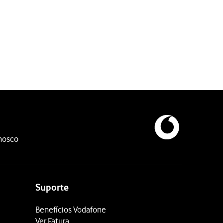
atualizado quando for estabelecida ligação a uma rede Wi-Fi.
nosco
s suas apps será atualizado via redes de dados móveis quando a r
Suporte
Benefícios Vodafone
Ver Fatura