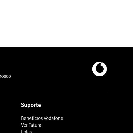
esativar a função.
astreamento para cada app.
nosco
Suporte
Benefícios Vodafone
Ver Fatura
Lojas