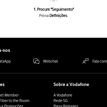
1 de 7
1. Procure "
Seguimento
"
Prima
Definições
.
rança
.
 "Permitir pedidos de seguimento das aplicações"
para ativar ou d
ima
a definição pretendida
.
a-nos
o às apps pretendidas para ativar ou desativar a autorização de r
deslize o dedo de baixo para cima
a partir da base do ecrã.
atsApp
Webchat
Fala con
es
Sobre a Vodafone
et Member
A Vodafone
Fiber to the Room
Rede 5G
s e Promoções
Press Releases