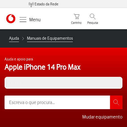
Estado da Rede
Carrinho de compras
Pesquisar
Menu
Carrinho
Pesquisa
https://www.vodafone.pt
Ajuda
Manuais de Equipamentos
Ajuda e apoio para
Apple iPhone 14 Pro Max
iOS 16.0
Mudar equipamento