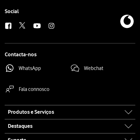
Follow
Social
us
Contacta-nos
WhatsApp
Webchat
Fala connosco
Site
Produtos e Serviços
map
Destaques