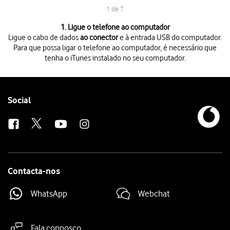
1 de 7
1 de 7
1. Ligue o telefone ao computador
Ligue o cabo de dados
ao conector
e à entrada USB do computador.
Para que possa ligar o telefone ao computador, é necessário que
tenha o iTunes instalado no seu computador.
Ligue o cabo de dados
ao conector
e à entrada USB do computador.
Para que possa ligar o telefone ao computador, é necessário que tenh
Inicie o programa
iTunes
no seu computador.
Clique
no ícone de iPhone
.
Follow
Social
Clique
Restaurar cópia de segurança
.
us
Clique
na lista suspensa junto a "Nome do iPhone"
.
Clique
na definição pretendida
.
Antes de ser possível restaurar uma cópia de segurança a partir do iTu
Prima
Restaurar
e siga as indicações no ecrã para restaurar o telefon
Contacta-nos
WhatsApp
Webchat
Fala connosco