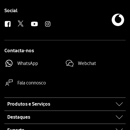
Follow
Social
us
Contacta-nos
WhatsApp
Webchat
Fala connosco
Site
Produtos e Serviços
map
Destaques