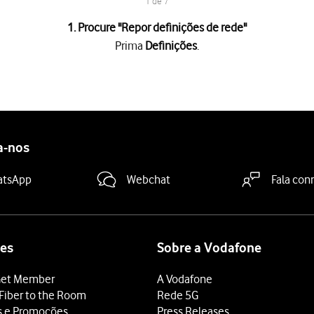
1 de 7
1. Procure "
Repor definições de rede
"
Prima
Definições
.
 o iPhone
.
e rede
.
a-nos
e rede
.
s e passwords para APN, Wi-Fi e Bluetooth que tiver criado anter
atsApp
Webchat
Fala con
deslize o dedo de baixo para cima
a partir da base do ecrã.
es
Sobre a Vodafone
et Member
A Vodafone
Fiber to the Room
Rede 5G
s e Promoções
Press Releases