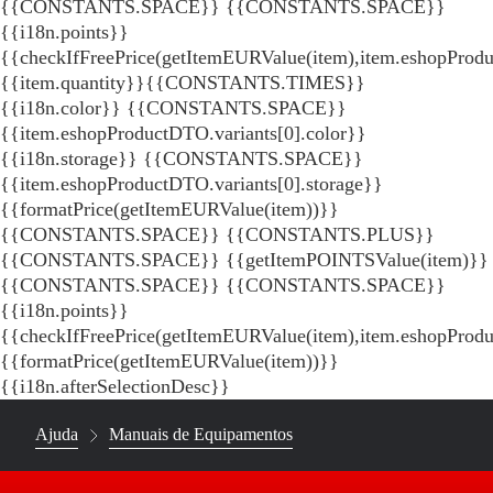
{{CONSTANTS.SPACE}}
{{CONSTANTS.SPACE}}
{{i18n.points}}
{{checkIfFreePrice(getItemEURValue(item),item.eshopProdu
{{item.quantity}}{{CONSTANTS.TIMES}}
{{i18n.color}} {{CONSTANTS.SPACE}}
{{item.eshopProductDTO.variants[0].color}}
{{i18n.storage}} {{CONSTANTS.SPACE}}
{{item.eshopProductDTO.variants[0].storage}}
{{formatPrice(getItemEURValue(item))}}
{{CONSTANTS.SPACE}} {{CONSTANTS.PLUS}}
{{CONSTANTS.SPACE}} {{getItemPOINTSValue(item)}}
{{CONSTANTS.SPACE}}
{{CONSTANTS.SPACE}}
{{i18n.points}}
{{checkIfFreePrice(getItemEURValue(item),item.eshopProd
{{formatPrice(getItemEURValue(item))}}
{{i18n.afterSelectionDesc}}
Ajuda
Manuais de Equipamentos