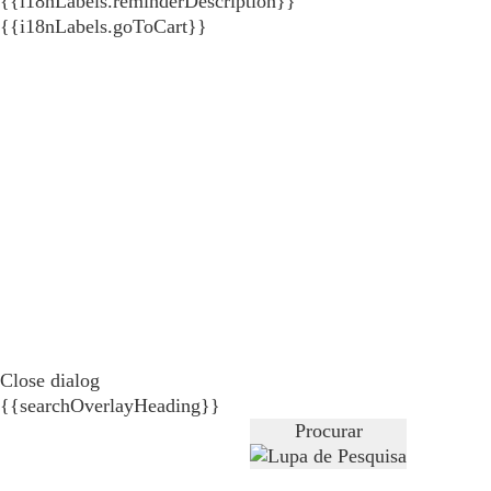
{{i18nLabels.reminderDescription}}
{{i18nLabels.goToCart}}
Close dialog
{{searchOverlayHeading}}
Procurar