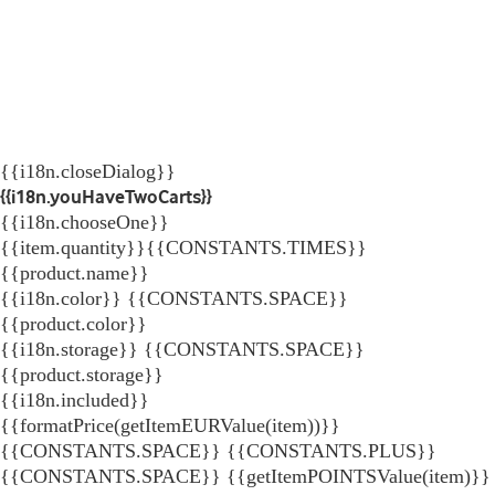
{{i18n.closeDialog}}
{{i18n.youHaveTwoCarts}}
{{i18n.chooseOne}}
{{item.quantity}}{{CONSTANTS.TIMES}}
{{product.name}}
{{i18n.color}} {{CONSTANTS.SPACE}}
{{product.color}}
{{i18n.storage}} {{CONSTANTS.SPACE}}
{{product.storage}}
{{i18n.included}}
{{formatPrice(getItemEURValue(item))}}
{{CONSTANTS.SPACE}} {{CONSTANTS.PLUS}}
{{CONSTANTS.SPACE}} {{getItemPOINTSValue(item)}}