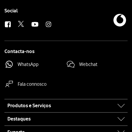
Follow
Social
us
Contacta-nos
WhatsApp
Webchat
Fala connosco
Site
Produtos e Serviços
map
Destaques