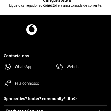
1 de 3
1. Carregue a bateria
Ligue o carregador ao
conector
e a uma tomada de corrente.
Ligue o carregador ao
conector
e a uma tomada de corrente.
Quando
o ícone de bateria em carregamento
for mostrado no ecrã, a 
Enquanto o telefone estiver ligado, é sempre possível ver no ecrã o e
Contacta-nos
WhatsApp
Webchat
Fala connosco
{{properties?.footer?.community?.title}}
Site