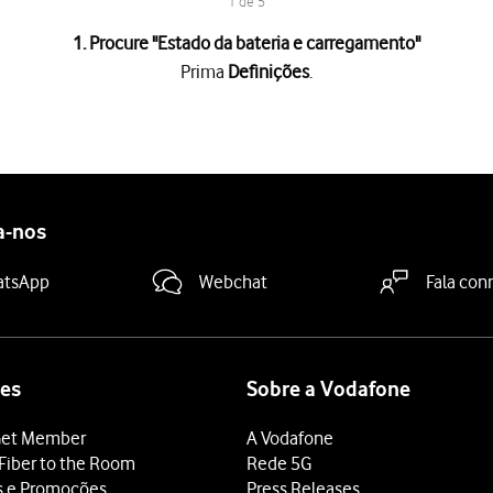
1 de 5
1. Procure "
Estado da bateria e carregamento
"
Prima
Definições
.
e carregamento
.
a "Carregamento otimizado"
para ativar ou desativar a função.
deslize o dedo de baixo para cima
a partir da base do ecrã.
a-nos
atsApp
Webchat
Fala con
es
Sobre a Vodafone
et Member
A Vodafone
Fiber to the Room
Rede 5G
s e Promoções
Press Releases