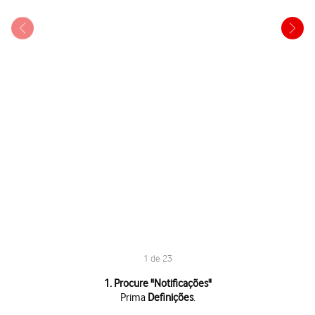
1 de 23
1 de 23
1. Procure "
Notificações
"
Prima
Definições
.
Prima
Definições
.