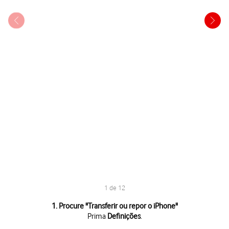
1 de 12
1 de 12
1. Procure "
Transferir ou repor o iPhone
"
Prima
Definições
.
Prima
Definições
.