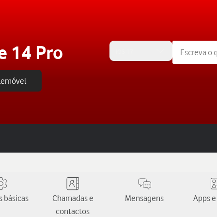
e 14 Pro
iOS 17
elemóvel
 básicas
Chamadas e
Mensagens
Apps e
contactos