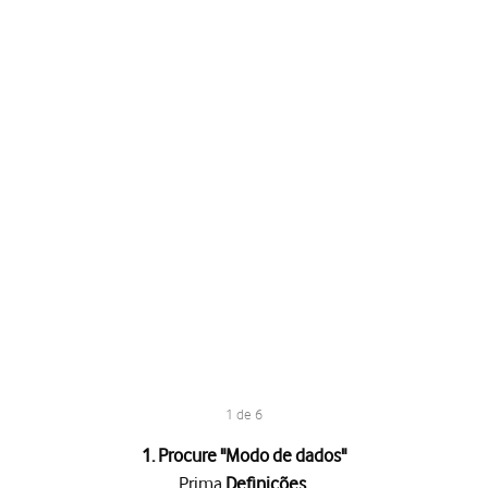
1 de 6
1. Procure "
Modo de dados
"
Prima
Definições
.