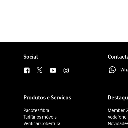
1 de 5
Prima
Definições
.
Prima
Telefone
.
Prima
Chamada em esper
Prima
o indicador junto 
Para voltar ao ecrã inicial,
Follow
Social
Contact
us
Wh
Site
map
Produtos e Serviços
Destaqu
Pacotes fibra
Member G
Tarifários móveis
Vodafone 
Verificar Cobertura
Novidade