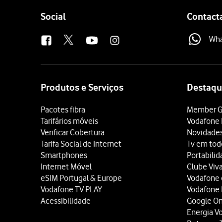
Follow
Social
Contact
us
Wh
Site
map
Produtos e Serviços
Destaqu
Pacotes fibra
Member G
Tarifários móveis
Vodafone 
Verificar Cobertura
Novidade
Tarifa Social de Internet
Tv em tod
Smartphones
Portabili
Internet Móvel
Clube Viv
eSIM Portugal & Europe
Vodafone
Vodafone TV PLAY
Vodafone
Acessibilidade
Google O
Energia V