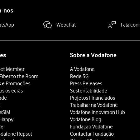
a-nos
atsApp
Webchat
Fala con
es
Sobre a Vodafone
et Member
A Vodafone
Fiber to the Room
Rede 5G
s e Promoções
Press Releases
os os ecrãs
Sustentabilidade
dade
Projetos Financiados
a
Trabalhar na Vodafone
 eSIM
Vodafone Innovation Hub
 Happy
Vodafone Blog
ne
Fundação Vodafone
odafone Repsol
Contactar Fundação