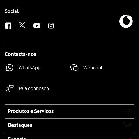
Follow
Social
us
Contacta-nos
WhatsApp
Webchat
Fala connosco
Site
Produtos e Serviços
map
Destaques