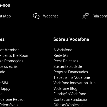
a-nos
atsApp
Webchat
Fala con
es
Sobre a Vodafone
et Member
A Vodafone
Fiber to the Room
Rede 5G
s e Promoções
Press Releases
os os ecrãs
Sustentabilidade
dade
Projetos Financiados
a
Trabalhar na Vodafone
 eSIM
Vodafone Innovation Hub
 Happy
Vodafone Blog
ne
Fundação Vodafone
odafone Repsol
Contactar Fundação
Telemóveis
Ofertas Wholesale