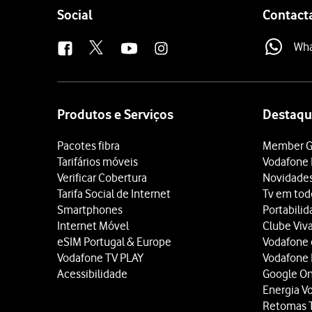
Follow
Social
Contact
us
Wh
Site
map
Produtos e Serviços
Destaqu
Pacotes fibra
Member G
Tarifários móveis
Vodafone 
Verificar Cobertura
Novidade
Tarifa Social de Internet
Tv em tod
Smartphones
Portabili
Internet Móvel
Clube Viv
eSIM Portugal & Europe
Vodafone
Vodafone TV PLAY
Vodafone
Acessibilidade
Google O
Energia V
Retomas 